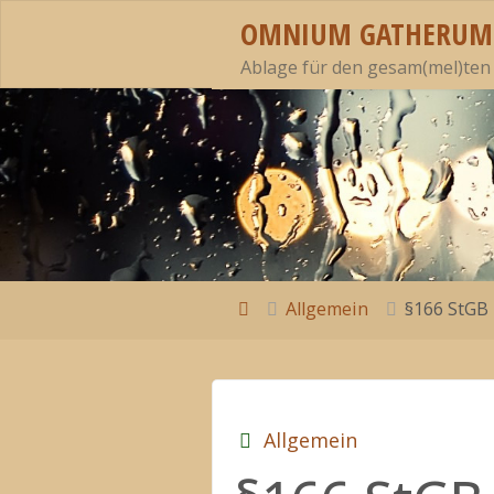
Zum
OMNIUM GATHERUM
Inhalt
Ablage für den gesam(mel)ten
springen
Start
Allgemein
§166 StGB
Allgemein