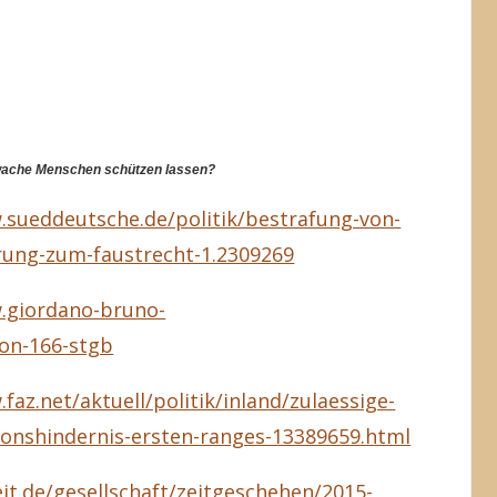
wache Menschen schützen lassen?
.sueddeutsche.de/politik/bestrafung-von-
rung-zum-faustrecht-1.2309269
.giordano-bruno-
ion-166-stgb
faz.net/aktuell/politik/inland/zulaessige-
ationshindernis-ersten-ranges-13389659.html
it.de/gesellschaft/zeitgeschehen/2015-