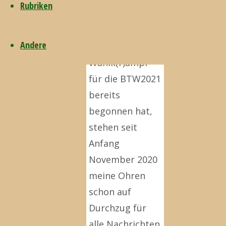
2020
22.
Rubriken
November 2020
Andere
Da der
Wahlk(r)ampf
für die BTW2021
bereits
begonnen hat,
stehen seit
Anfang
November 2020
meine Ohren
schon auf
Durchzug für
alle Nachrichten