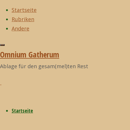
Startseite
Rubriken
Zum
Andere
Inhalt
Start
Allgemein
Zurück
Allgemein
©2021
springen
Bundestagswahl
nach
Omnium
Omnium Gatherum
2021
oben
Gatherum
Bundestags
Ablage für den gesam(mel)ten Rest
2021
Startseite
22. November