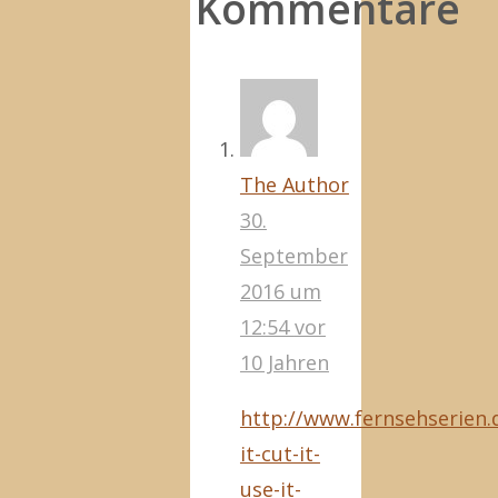
Kommentare
The Author
30.
September
2016 um
12:54
vor
10 Jahren
http://www.fernsehserien.d
it-cut-it-
use-it-