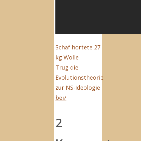
Schaf hortete 27
kg Wolle
Trug die
Evolutionstheorie
zur NS-Ideologie
bei?
2