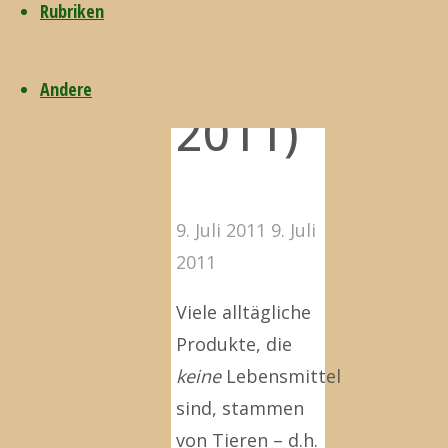
Rubriken
(BBC,
Andere
2011)
9. Juli 2011
9. Juli
2011
Viele alltägliche
Produkte, die
keine
Lebensmittel
sind, stammen
von Tieren – d.h.