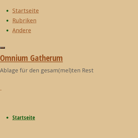
Startseite
Rubriken
Zum
Andere
Inhalt
Start
Filme
Kill It, Cut
Zurück
Filme
©2021
springen
It, Use It (BBC,
nach
Omnium
Omnium Gatherum
2011)
oben
Gatherum
Kill It,
Ablage für den gesam(mel)ten Rest
Cut It,
Startseite
Use It