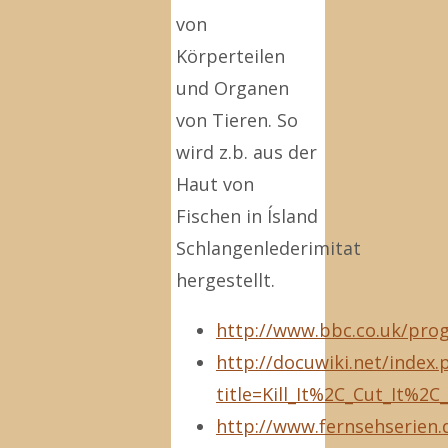
von
Körperteilen
und Organen
von Tieren. So
wird z.b. aus der
Haut von
Fischen in Ísland
Schlangenlederimitat
hergestellt.
http://www.bbc.co.uk/pr
http://docuwiki.net/index.
title=Kill_It%2C_Cut_It%2C
http://www.fernsehserien.d