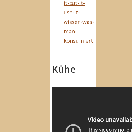
it-cut-it-
use-it-
wissen-was-
man-
konsumiert
Kühe