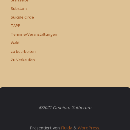
Substanz
Suicide Circle
TAPP
Termine/Veranstaltungen
Wald
zu bearbeiten
Zu Verkaufen
©2021 Omnium Gatherum
Präsentiert von
Fluida
&
WordPress.