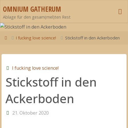
Zum
OMNIUM GATHERUM
Inhalt
Ablage für den gesam(mel)ten Rest
springen
Start
I fucking love science!
Stickstoff in den Ackerboden
I fucking love science!
Stickstoff in den
Ackerboden
21. Oktober 2020