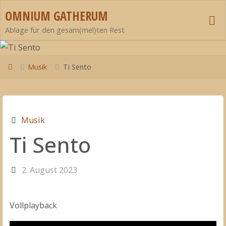
Zum
OMNIUM GATHERUM
Inhalt
Ablage für den gesam(mel)ten Rest
springen
Start
Musik
Ti Sento
Musik
Ti Sento
2. August 2023
Vollplayback