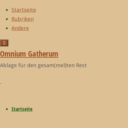
Startseite
Rubriken
Zum
Andere
Inhalt
Start
Musik
Tô
Zurück
Musik
©2021
springen
nem Aí
nach
Omnium
Omnium Gatherum
oben
Gatherum
Tô
Ablage für den gesam(mel)ten Rest
nem
Startseite
Aí