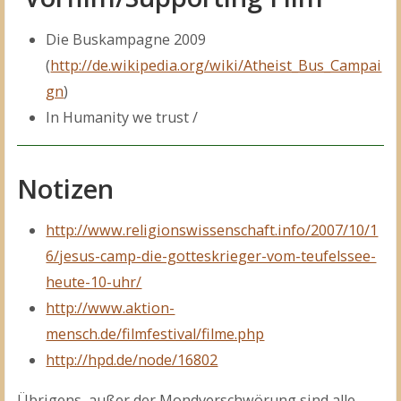
Die Buskampagne 2009
(
http://de.wikipedia.org/wiki/Atheist_Bus_Campai
gn
)
In Humanity we trust /
Notizen
http://www.religionswissenschaft.info/2007/10/1
6/jesus-camp-die-gotteskrieger-vom-teufelssee-
heute-10-uhr/
http://www.aktion-
mensch.de/filmfestival/filme.php
http://hpd.de/node/16802
Übrigens, außer der Mondverschwörung sind alle