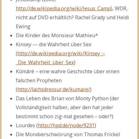
http://de.wikipedia.org/wiki/Jesus_Camp
), WDR,
nicht auf DVD erhältlich? Rachel Grady und Heidi
Ewing
Die Kinder des Monsieur Mathieu*
Kinsey — die Wahrheit über Sex
(
http://de.wikipedia.org/wiki/Kinsey_–
_Die_Wahrheit_über_Sex
)
Kūmāré – eine wahre Geschichte über einen
falschen Propheten
(
http://lachsdressur.de/kumare/
)
Das Leben des Brian von Monty Python (der
Vollständigkeit halber, aber den hat jeder
bestimmt schon zig-mal gesehen – oder?)
Lourdes (
http://hpd.de/node/9231
)
Die Mondverschwörung von Thomas Frickel