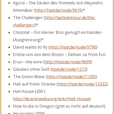
Agorá – Die Säulen des Himmels von Alejandro
Amenábar (
http://hpd.de/node/9015
)*
The Challenger (
http://lachsdressur.de/the-
challanger/
)*
Chocolat – Ein kleiner Biss genügt! vorhanden
(Ausgrenzung)*
David wants to fly (
http://hpd.de/node/9790
)
Erlöse uns von dem Bösen – Deliver us from Evil
Eruv—the wire (
http://hpd.de/node/9699
)
Glauben ohne Gott (
hpd.de/node/1213
)
The Green Wave (
http://hpd.de/node/11205
)
Halt auf freier Strecke (
http://hpd.de/node/12322
)
Hell House (2001,
http://de.wikipedia.org/wiki/Hell_House
)
How to die in Oregon (gibt es nicht auf deutsch)
Jesuscamp (2006,